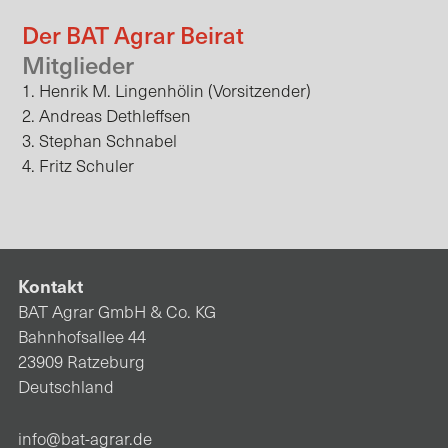
Der BAT Agrar Beirat
Mitglieder
Ressort
1. Henrik M. Lingenhölin (Vorsitzender)
Vertrieb Husum
2. Andreas Dethleffsen
Schifffahrt
3.
Stephan Schnabel
Tiernahrung
4. Fritz Schuler
Bedarfs­produkte & Spezialfuttermittel
Nachhaltigkeit
Dänemark
Kontakt
BAT Agrar GmbH & Co. KG
Bahnhofsallee 44
23909 Ratzeburg
Deutschland
info@bat-agrar.de