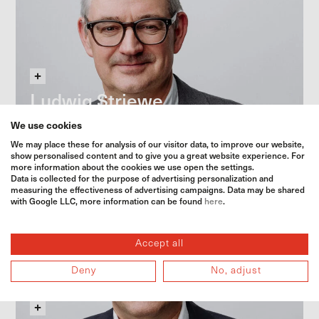
Deutschland
Öko-Betriebsmittel
Agrarkunststoffe
Marketing
AgrarOnline
Ludwig Striewe
Österreich
We use cookies
We may place these for analysis of our visitor data, to improve our website,
show personalised content and to give you a great website experience. For
more information about the cookies we use open the settings.
Data is collected for the purpose of advertising personalization and
measuring the effectiveness of advertising campaigns. Data may be shared
with Google LLC, more information can be found
here
.
Ressort
Accept all
Land­wirtschaftliche Erzeugnisse
Deny
No, adjust
Öko & Spezial­druschfrüchte
Lagerwirtschaft & Produktion
Kommunikation