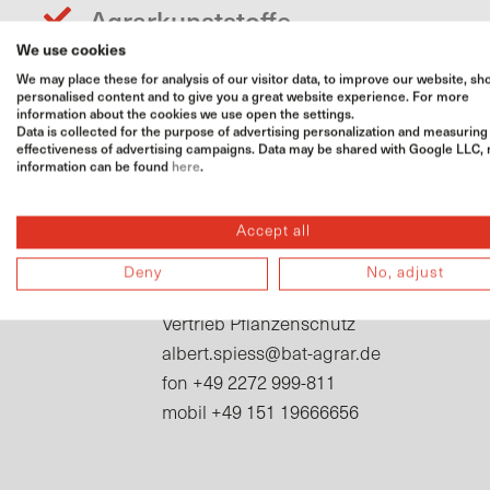
Agrarkunststoffe
Öko
We use cookies
We may place these for analysis of our visitor data, to improve our website, s
personalised content and to give you a great website experience. For more
information about the cookies we use open the settings.
Data is collected for the purpose of advertising personalization and measuring
effectiveness of advertising campaigns. Data may be shared with Google LLC,
information can be found
here
.
Kontakt
Accept all
Ansprechpartner
Deny
No, adjust
Albert Spieß
Vertrieb Pflanzenschutz
albert.spiess@bat-agrar.de
+49 2272 999-811
fon
+49 151 19666656
mobil