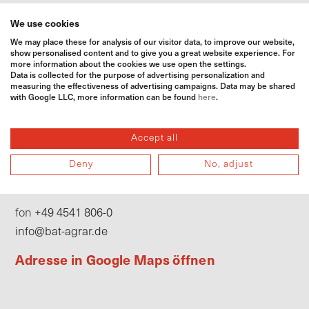
We use cookies
We may place these for analysis of our visitor data, to improve our website,
show personalised content and to give you a great website experience. For
more information about the cookies we use open the settings.
Data is collected for the purpose of advertising personalization and
measuring the effectiveness of advertising campaigns. Data may be shared
with Google LLC, more information can be found
here
.
Landhandelszentrale
Accept all
BAT Agrar GmbH & Co. KG
Deny
No, adjust
Bahnhofsallee 44
23909 Ratzeburg
+49 4541 806-0
fon
info@bat-agrar.de
Adresse in Google Maps öffnen