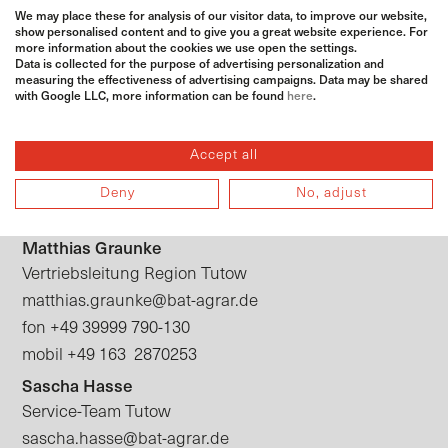
We may place these for analysis of our visitor data, to improve our website,
Öffnungszeiten
show personalised content and to give you a great website experience. For
more information about the cookies we use open the settings.
Data is collected for the purpose of advertising personalization and
Montag bis Freitag: 07:00 – 16:30 Uhr
measuring the effectiveness of advertising campaigns. Data may be shared
with Google LLC, more information can be found
here
.
Kontakt
Accept all
Deny
No, adjust
Ansprechpartner
Matthias Graunke
Vertriebsleitung Region Tutow
matthias.graunke@bat-agrar.de
+49 39999 790-130
fon
+49 163 2870253
mobil
Sascha Hasse
Service-Team Tutow
sascha.hasse@bat-agrar.de