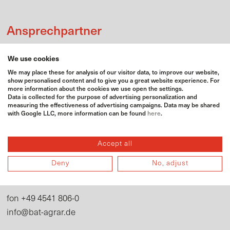
Ansprechpartner
Silke Becker
Ronald Kunter
We use cookies
Vertriebsleitung
Vertriebsinnendienst
We may place these for analysis of our visitor data, to improve our website,
silke.becker@bat-agrar.de
ronald.kunter@bat-agrar.de
show personalised content and to give you a great website experience. For
more information about the cookies we use open the settings.
+49 4541 806-284
+49 4541 806-179
fon
fon
Data is collected for the purpose of advertising personalization and
measuring the effectiveness of advertising campaigns. Data may be shared
with Google LLC, more information can be found
here
.
Adresse
Accept all
BAT Agrar GmbH & Co. KG
Deny
No, adjust
Bahnhofsallee 44
23909 Ratzeburg
+49 4541 806-0
fon
info@bat-agrar.de