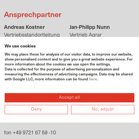
Ansprechpartner
Andreas Kostner
Jan-Philipp Nunn
Vertriebsstandortleitung
Vertrieb Agrar
andreas.kostner@bat-
jan-philipp.nunn@bat-
We use cookies
agrar.de
agrar.de
We may place these for analysis of our visitor data, to improve our website,
+49 9721 6759 160
+49 9721 6759 170
show personalised content and to give you a great website experience. For
fon
fon
more information about the cookies we use open the settings.
+49 151 72726770
+49 160 4014794
mobil
mobil
Data is collected for the purpose of advertising personalization and
measuring the effectiveness of advertising campaigns. Data may be shared
with Google LLC, more information can be found
here
.
Adresse
Accept all
BAT Agrar GmbH & Co. KG
Deny
No, adjust
Silbersteinstraße 5
97424 Schweinfurt
+49 9721 67 59 -10
fon