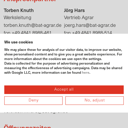
Torben Knuth
Jörg Hars
Werksleitung
Vertrieb Agrar
torben.knuth@bat-agrar.de
joerg.hars@bat-agrar.de
+49 4841 8988-461
+49 4841 8988-514
fon
fon
+49 163 287 03 01
+49 163 287 00 71
mobil
mobil
We use cookies
We may place these for analysis of our visitor data, to improve our website,
show personalised content and to give you a great website experience. For
more information about the cookies we use open the settings.
Adresse
Data is collected for the purpose of advertising personalization and
measuring the effectiveness of advertising campaigns. Data may be shared
with Google LLC, more information can be found
here
.
BAT Agrar GmbH & Co. KG
Rödemishallig 12
25813 Husum
Accept all
+49 4841 8988-0
fon
Deny
No, adjust
+49 4841 8988-71
fax
vertrieb.lhr.nord@bat-agrar.de
Öffnungszeiten