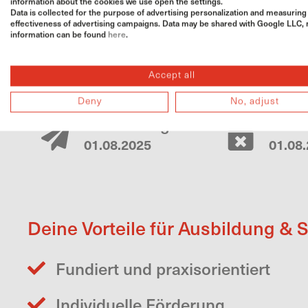
information about the cookies we use open the settings.
Data is collected for the purpose of advertising personalization and measuring
effectiveness of advertising campaigns. Data may be shared with Google LLC,
information can be found
here
.
Accept all
Wissenswertes
Deny
No, adjust
Bewerbungsstart
Ausb
01.08.2025
01.08
Deine Vorteile für Ausbildung & 
Fundiert und praxisorientiert
Individuelle Förderung