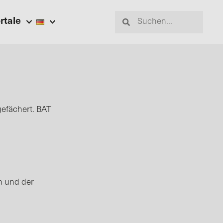
rtale
efächert. BAT
n und der