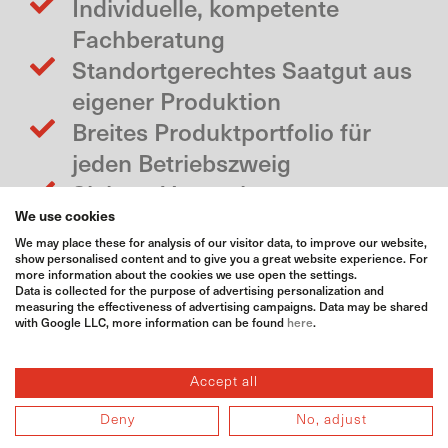
Individuelle, kompetente
Fachberatung
Standortgerechtes Saatgut aus
eigener Produktion
Breites Produktportfolio für
jeden Betriebszweig
Sichere Vermarktung von
Druschfrüchten durch
We use cookies
We may place these for analysis of our visitor data, to improve our website,
langjähriges Netzwerk
show personalised content and to give you a great website experience. For
more information about the cookies we use open the settings.
Regionale Lagerinfrastruktur
Data is collected for the purpose of advertising personalization and
measuring the effectiveness of advertising campaigns. Data may be shared
sichert eine nachhaltige
with Google LLC, more information can be found
here
.
Warenversorgung
Professionelle Abwicklung mit
Accept all
verlässlicher eigener Logistik
Deny
No, adjust